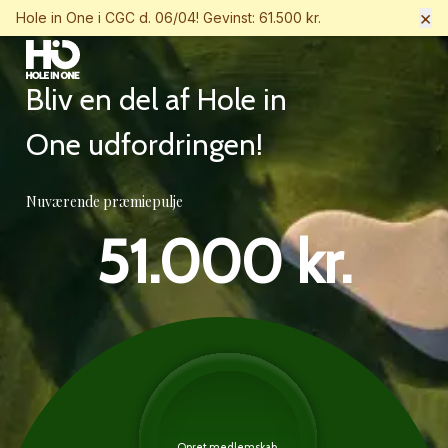
×
Hole in One i CGC d. 06/04! Gevinst: 61.500 kr.
Bliv en del af Hole in
One udfordringen!
Nuværende præmiepulje
51.000 kr.
Opret medlemskab