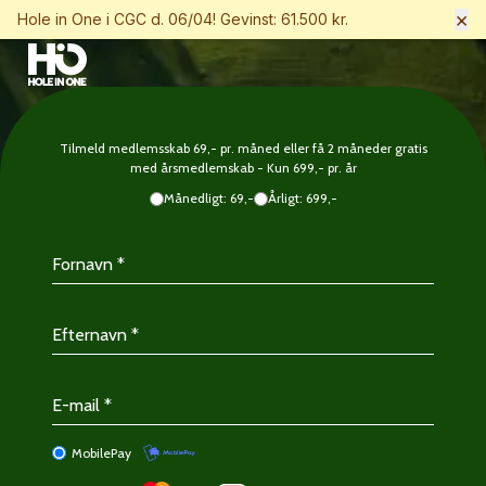
×
Hole in One i CGC d. 06/04! Gevinst: 61.500 kr.
Tilmeld medlemsskab 69,- pr. måned eller få 2 måneder gratis
med årsmedlemskab - Kun 699,- pr. år
Månedligt: 69,-
Årligt: 699,-
MobilePay