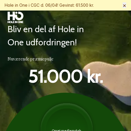
×
Hole in One i CGC d. 06/04! Gevinst: 61.500 kr.
Bliv en del af Hole in
One udfordringen!
Nuværende præmiepulje
51.000 kr.
Opret medlemskab