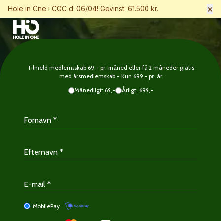
×
Hole in One i CGC d. 06/04! Gevinst: 61.500 kr.
Tilmeld medlemsskab 69,- pr. måned eller få 2 måneder gratis
med årsmedlemskab - Kun 699,- pr. år
Månedligt: 69,-
Årligt: 699,-
MobilePay