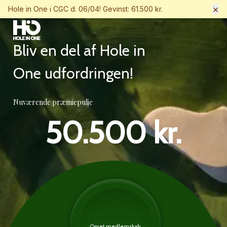
×
Hole in One i CGC d. 06/04! Gevinst: 61.500 kr.
Bliv en del af Hole in
One udfordringen!
Nuværende præmiepulje
50.500 kr.
Opret medlemskab