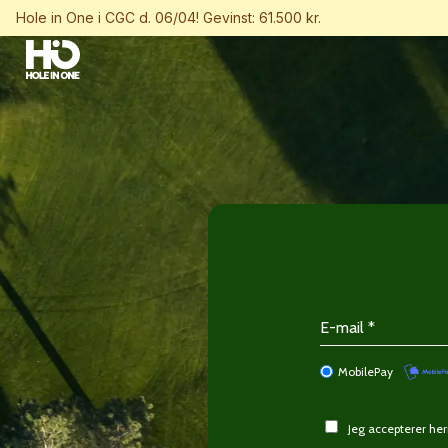
Hole in One i CGC d. 06/04! Gevinst: 61.500 kr.
MobilePay
Jeg accepterer h