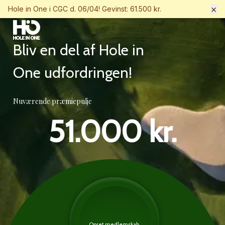
×
Hole in One i CGC d. 06/04! Gevinst: 61.500 kr.
Bliv en del af Hole in
One udfordringen!
Nuværende præmiepulje
51.000 kr.
Opret medlemskab