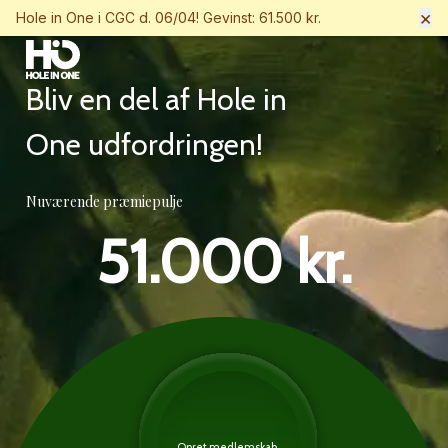
×
Hole in One i CGC d. 06/04! Gevinst: 61.500 kr.
Bliv en del af Hole in
One udfordringen!
Nuværende præmiepulje
51.000 kr.
Opret medlemskab