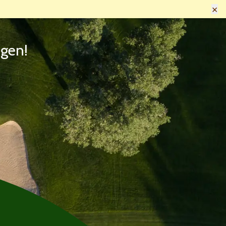
×
ngen!