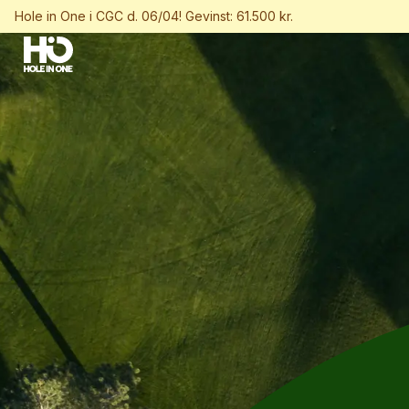
Hole in One i CGC d. 06/04! Gevinst: 61.500 kr.