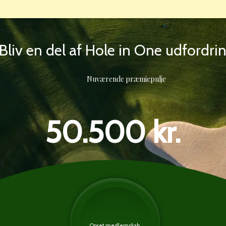
Bliv en del af Hole in One udfordri
Nuværende præmiepulje
50.500 kr.
Opret medlemskab