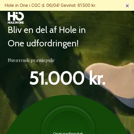
×
Hole in One i CGC d. 06/04! Gevinst: 61.500 kr.
Bliv en del af Hole in
One udfordringen!
Nuværende præmiepulje
51.000 kr.
Opret medlemskab