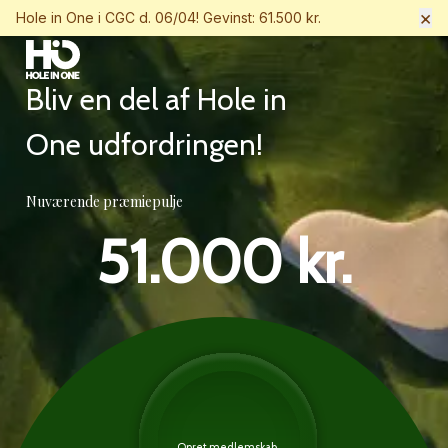
×
Hole in One i CGC d. 06/04! Gevinst: 61.500 kr.
Bliv en del af Hole in
One udfordringen!
Nuværende præmiepulje
51.000 kr.
Opret medlemskab