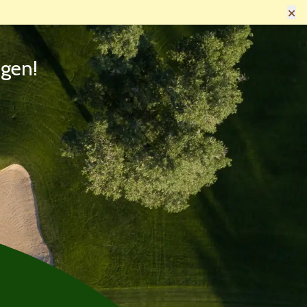
×
ngen!