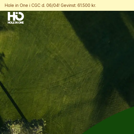
Hole in One i CGC d. 06/04! Gevinst: 61.500 kr.