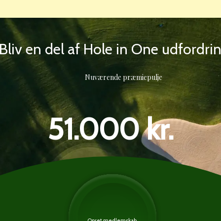
Bliv en del af Hole in One udfordri
Nuværende præmiepulje
51.000 kr.
Opret medlemskab