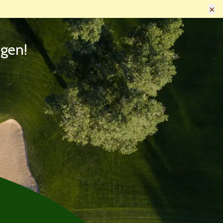
×
ngen!