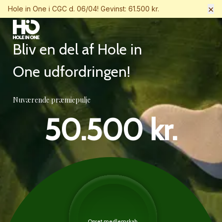
×
Hole in One i CGC d. 06/04! Gevinst: 61.500 kr.
Bliv en del af Hole in
One udfordringen!
Nuværende præmiepulje
50.500 kr.
Opret medlemskab