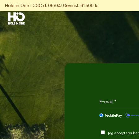
Hole in One i CGC d. 06/04! Gevinst: 61.500 kr.
MobilePay
Jeg accepterer h