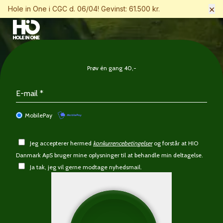
×
Hole in One i CGC d. 06/04! Gevinst: 61.500 kr.
Prøv én gang 40,-
MobilePay
Jeg accepterer hermed
konkurrencebetingelser
og forstår at HIO
Danmark ApS bruger mine oplysninger til at behandle min deltagelse.
Ja tak, jeg vil gerne modtage nyhedsmail.