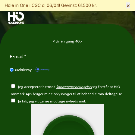
×
Hole in One i CGC d. 06/04! Gevinst: 61.500 kr.
Prøv én gang 40,-
MobilePay
Jeg accepterer hermed
konkurrencebetingelser
og forstår at HIO
Danmark ApS bruger mine oplysninger til at behandle min deltagelse.
Ja tak, jeg vil gerne modtage nyhedsmail.