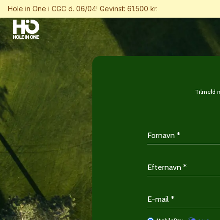
Hole in One i CGC d. 06/04! Gevinst: 61.500 kr.
Tilmeld m