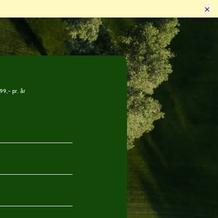
×
9,- pr. år