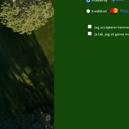
MobilePay
Kreditkort
Jeg accepterer herm
Ja tak, jeg vil gerne