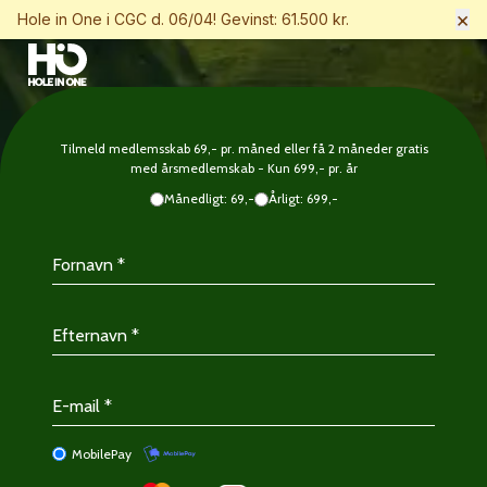
×
Hole in One i CGC d. 06/04! Gevinst: 61.500 kr.
Tilmeld medlemsskab 69,- pr. måned eller få 2 måneder gratis
med årsmedlemskab - Kun 699,- pr. år
Månedligt: 69,-
Årligt: 699,-
MobilePay