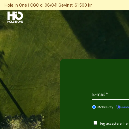
Hole in One i CGC d. 06/04! Gevinst: 61.500 kr.
MobilePay
Jeg accepterer h