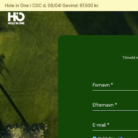
Hole in One i CGC d. 06/04! Gevinst: 61.500 kr.
Tilmeld m