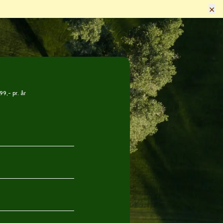
×
9,- pr. år