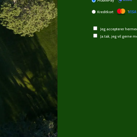
MobilePay
Kreditkort
Jeg accepterer herm
Ja tak, jeg vil gerne