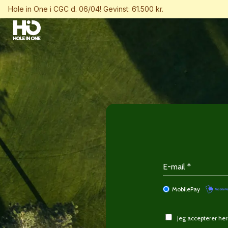
Hole in One i CGC d. 06/04! Gevinst: 61.500 kr.
MobilePay
Jeg accepterer h