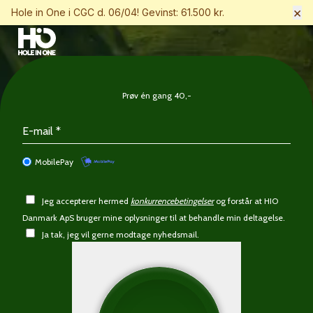
×
Hole in One i CGC d. 06/04! Gevinst: 61.500 kr.
Prøv én gang 40,-
MobilePay
Jeg accepterer hermed
konkurrencebetingelser
og forstår at HIO
Danmark ApS bruger mine oplysninger til at behandle min deltagelse.
Ja tak, jeg vil gerne modtage nyhedsmail.