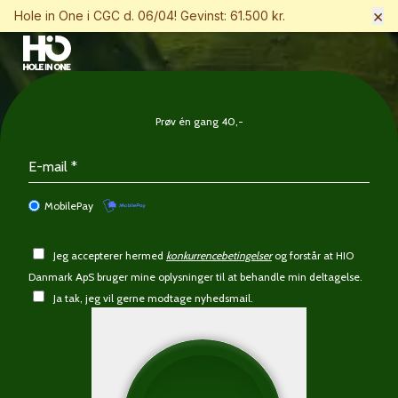
×
Hole in One i CGC d. 06/04! Gevinst: 61.500 kr.
Prøv én gang 40,-
MobilePay
Jeg accepterer hermed
konkurrencebetingelser
og forstår at HIO
Danmark ApS bruger mine oplysninger til at behandle min deltagelse.
Ja tak, jeg vil gerne modtage nyhedsmail.