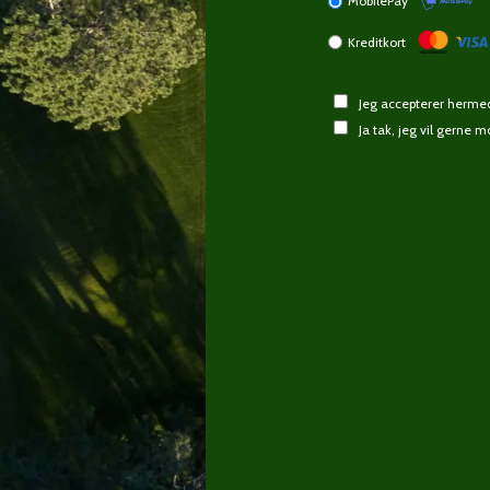
MobilePay
Kreditkort
Jeg accepterer herm
Ja tak, jeg vil gerne