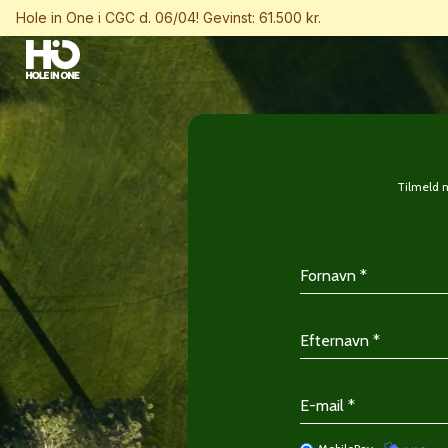
Hole in One i CGC d. 06/04! Gevinst: 61.500 kr.
Tilmeld m