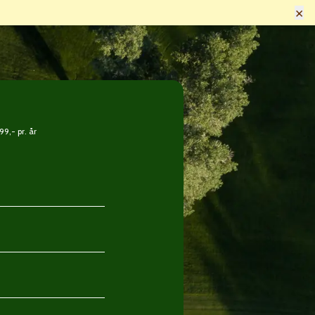
×
9,- pr. år