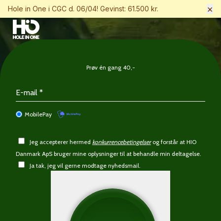
×
Hole in One i CGC d. 06/04! Gevinst: 61.500 kr.
Prøv én gang 40,-
MobilePay
Jeg accepterer hermed
konkurrencebetingelser
og forstår at HIO
Danmark ApS bruger mine oplysninger til at behandle min deltagelse.
Ja tak, jeg vil gerne modtage nyhedsmail.