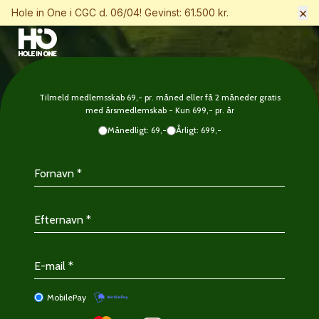
×
Hole in One i CGC d. 06/04! Gevinst: 61.500 kr.
Tilmeld medlemsskab 69,- pr. måned eller få 2 måneder gratis
med årsmedlemskab - Kun 699,- pr. år
Månedligt: 69,-
Årligt: 699,-
MobilePay