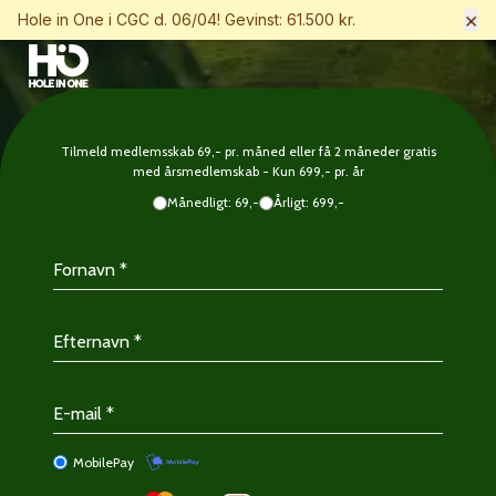
×
Hole in One i CGC d. 06/04! Gevinst: 61.500 kr.
Tilmeld medlemsskab 69,- pr. måned eller få 2 måneder gratis
med årsmedlemskab - Kun 699,- pr. år
Månedligt: 69,-
Årligt: 699,-
MobilePay