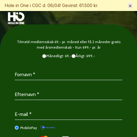
×
Hole in One i CGC d. 06/04! Gevinst: 61.500 kr.
Tilmeld medlemsskab 69,- pr. måned eller få 2 måneder gratis
med årsmedlemskab - Kun 699,- pr. år
Månedligt: 69,-
Årligt: 699,-
MobilePay