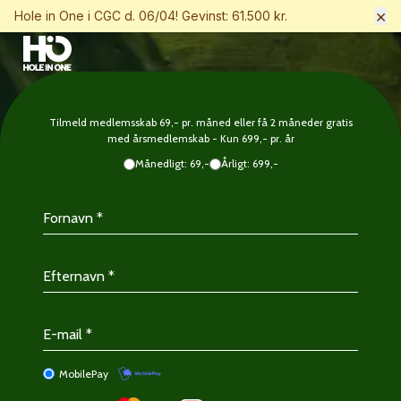
×
Hole in One i CGC d. 06/04! Gevinst: 61.500 kr.
Tilmeld medlemsskab 69,- pr. måned eller få 2 måneder gratis
med årsmedlemskab - Kun 699,- pr. år
Månedligt: 69,-
Årligt: 699,-
MobilePay