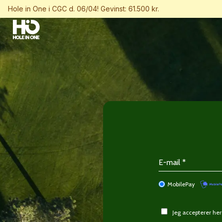
Hole in One i CGC d. 06/04! Gevinst: 61.500 kr.
MobilePay
Jeg accepterer h